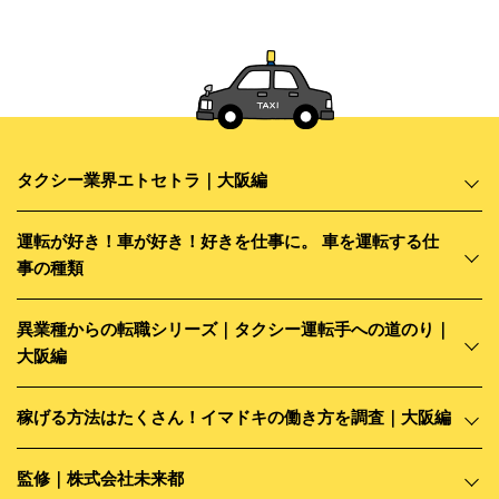
【年収例】
入社1年目/年収580万円（月給38.6万円＋賞与58万円×年2回）
入社2年目/年収720万円（月給48万円＋賞与72万円×年2回）
平均年収456万円（月給30.4万円＋賞与45.6万円×年2回）※2
019年度実績
最高年収792万円（月給52.8万円＋賞与79.2万円×年2回）※2
タクシー業界エトセトラ｜大阪編
019年度実績
★コロナ禍でも年収700万円以上の方多数！
運転が好き！車が好き！好きを仕事に。 車を運転する仕
事の種類
休日・休暇
異業種からの転職シリーズ｜タクシー運転手への道のり｜
大阪編
□日勤・夜勤の場合
月6～7日 ※月24～25日勤務
稼げる方法はたくさん！イマドキの働き方を調査｜大阪編
□隔日勤務の場合
監修｜株式会社未来都
明け休み含め月17～18日 ※月12～13日勤務