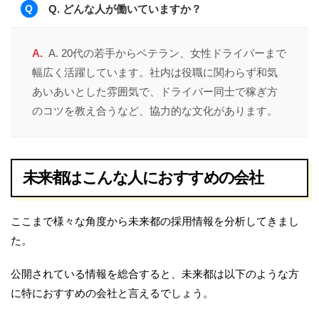
【勤務シフト・勤務時間帯の一例】
Q. どんな人が働いていますか？
□日勤/4：00～13：00、6：00～15：00、8：00～17：0
A. 20代の若手からベテラン、女性ドライバーまで
0
（実働7h/休憩1～2h以上）
幅広く活躍しています。社内は役職に関わらず和気
あいあいとした雰囲気で、ドライバー同士で稼ぎ方
□夜勤/14：00～23：00、16：00～翌1：00、18：00～
のコツを教え合うなど、協力的な文化があります。
翌3：00
（実働7h/休憩1～2h以上）
□隔日勤務/4：00～21：00、6：00～23：00、8：00～
未来都はこんな人におすすめの会社
翌1：00
（実働14h/休憩3h以上）
ここまで様々な角度から未来都の採用情報を分析してきまし
★タクシー会社の中で最も時間の融通が利くと評判です。勤
た。
務シフト・勤務時間帯は相談の上、柔軟に調整しています！
公開されている情報を総合すると、未来都は以下のような方
【日勤の例】
に特におすすめの会社と言えるでしょう。
7：00 出勤