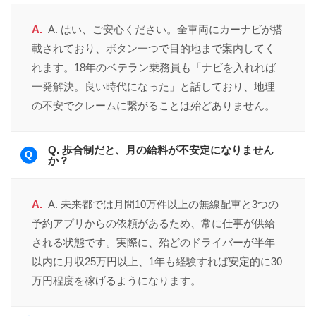
□放出営業所 大阪市城東区放出西2丁目11番32号
A. はい、ご安心ください。全車両にカーナビが搭
□井高野営業所 大阪市東淀川区井高野2丁目5番15号
載されており、ボタン一つで目的地まで案内してく
□中津営業所 大阪市北区中津5丁目12番26号
れます。18年のベテラン乗務員も「ナビを入れれば
一発解決。良い時代になった」と話しており、地理
□鶴見営業所 大阪市鶴見区横堤3丁目6番51号
の不安でクレームに繋がることは殆どありません。
□八尾営業所 大阪府八尾市安中町1丁目3番29号
□堺営業所 大阪府堺市堺区海山町1丁3番地
Q. 歩合制だと、月の給料が不安定になりません
か？
□箕面営業所 大阪府箕面市西宿1丁目18番15号
□茨木営業所 大阪府茨木市駅前2丁目7番26号
A. 未来都では月間10万件以上の無線配車と3つの
予約アプリからの依頼があるため、常に仕事が供給
勤務時間
される状態です。実際に、殆どのドライバーが半年
【日勤、夜勤、隔日勤務の中から本人の希望で選択が可能
以内に月収25万円以上、1年も経験すれば安定的に30
です】
万円程度を稼げるようになります。