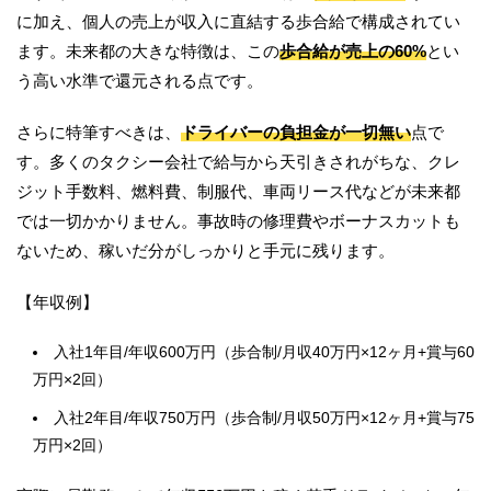
に加え、個人の売上が収入に直結する歩合給で構成されてい
ます。未来都の大きな特徴は、この
歩合給が売上の60%
とい
う高い水準で還元される点です。
さらに特筆すべきは、
ドライバーの負担金が一切無い
点で
す。多くのタクシー会社で給与から天引きされがちな、クレ
ジット手数料、燃料費、制服代、車両リース代などが未来都
では一切かかりません。事故時の修理費やボーナスカットも
ないため、稼いだ分がしっかりと手元に残ります。
【年収例】
入社1年目/年収600万円（歩合制/月収40万円×12ヶ月+賞与60
万円×2回）
入社2年目/年収750万円（歩合制/月収50万円×12ヶ月+賞与75
万円×2回）