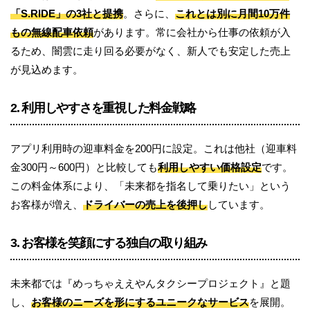
「S.RIDE」の3社と提携
。さらに、
これとは別に月間10万件
もの無線配車依頼
があります。常に会社から仕事の依頼が入
るため、闇雲に走り回る必要がなく、新人でも安定した売上
が見込めます。
2. 利用しやすさを重視した料金戦略
アプリ利用時の迎車料金を200円に設定。これは他社（迎車料
金300円～600円）と比較しても
利用しやすい価格設定
です。
この料金体系により、「未来都を指名して乗りたい」という
お客様が増え、
ドライバーの売上を後押し
しています。
3. お客様を笑顔にする独自の取り組み
未来都では『めっちゃええやんタクシープロジェクト』と題
し、
お客様のニーズを形にするユニークなサービス
を展開。