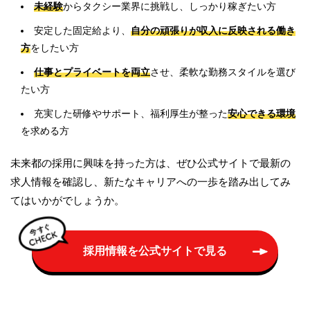
7：15 乗務前の車両点検
未経験
からタクシー業界に挑戦し、しっかり稼ぎたい方
7：30 点呼（アルコールチェック、注意事項の伝達など）
安定した固定給より、
自分の頑張りが収入に反映される働き
7：40～ 乗務（ホテルや駅からご予約いただいたお客様を出
方
をしたい方
勤先まで送迎）
仕事とプライベートを両立
させ、柔軟な勤務スタイルを選び
12：00～13：00 休憩（お客様が少ない時間は休憩にあて
たい方
る）
13：00～ 乗務（車を走らせながらお客様を見つける流しス
充実した研修やサポート、福利厚生が整った
安心できる環境
タイルで営業）
を求める方
16：00 乗務終了、営業所での洗車、納金
未来都の採用に興味を持った方は、ぜひ公式サイトで最新の
求人情報を確認し、新たなキャリアへの一歩を踏み出してみ
雇用形態
てはいかがでしょうか。
正社員
採用情報を公式サイトで見る
給与