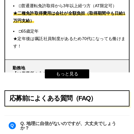
□普通運転免許取得から3年以上経つ方（AT限定可）
★二種免許取得費用は会社が全額負担（取得期間中も日給1
万円支給）
□65歳定年
★定年後は嘱託社員制度があるため70代になっても働けま
す！
勤務地
【10営業所の中から
希望勤務地を選択
できます】
応募前によくある質問（FAQ）
【求人は各営業所にて随時募集しております】
□門真営業所 大阪府門真市殿島町11番6号
Q. 地理に自信がないのですが、大丈夫でしょう
か？
□守口営業所 大阪府守口市寺方本通1丁目6番5号