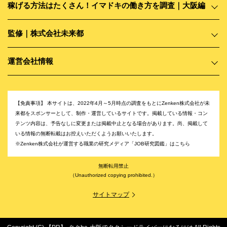
稼げる方法はたくさん！イマドキの働き方を調査｜大阪編
監修｜株式会社未来都
運営会社情報
【免責事項】
本サイトは、2022年4月～5月時点の調査をもとにZenken株式会社が未
来都をスポンサーとして、制作・運営しているサイトです。掲載している情報・コン
テンツ内容は、予告なしに変更または掲載中止となる場合があります。尚、掲載して
いる情報の無断転載はお控えいただくようお願いいたします。
※Zenken株式会社が運営する職業の研究メディア「JOB研究図鑑」はこちら
無断転用禁止
（Unauthorized copying prohibited.）
サイトマップ